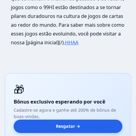
jogos como o 99HI estão destinados a se tornar
pilares duradouros na cultura de jogos de cartas
ao redor do mundo. Para saber mais sobre como
esses jogos estão evoluindo, você pode visitar a
nossa [página inicial](/).
HHAA
🎁
Bônus exclusivo esperando por você
Cadastre-se agora e ganhe até 200% de bônus de
boas-vindas.
Resgatar →