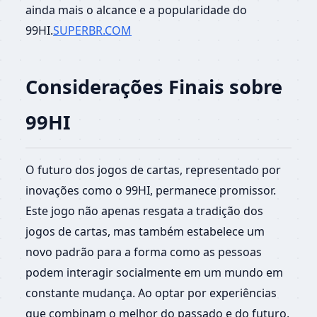
ainda mais o alcance e a popularidade do
99HI.
SUPERBR.COM
Considerações Finais sobre
99HI
O futuro dos jogos de cartas, representado por
inovações como o 99HI, permanece promissor.
Este jogo não apenas resgata a tradição dos
jogos de cartas, mas também estabelece um
novo padrão para a forma como as pessoas
podem interagir socialmente em um mundo em
constante mudança. Ao optar por experiências
que combinam o melhor do passado e do futuro,