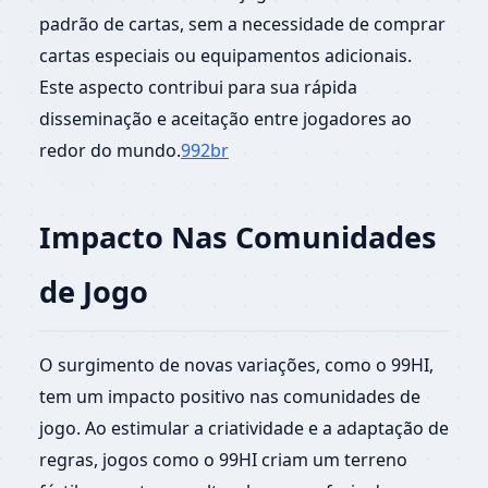
padrão de cartas, sem a necessidade de comprar
cartas especiais ou equipamentos adicionais.
Este aspecto contribui para sua rápida
disseminação e aceitação entre jogadores ao
redor do mundo.
992br
Impacto Nas Comunidades
de Jogo
O surgimento de novas variações, como o 99HI,
tem um impacto positivo nas comunidades de
jogo. Ao estimular a criatividade e a adaptação de
regras, jogos como o 99HI criam um terreno