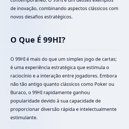
contemporâneo. O 99HI é um desses exemplos
de inovação, combinando aspectos clássicos com
novos desafios estratégicos.
O Que É 99HI?
O 99HI é mais do que um simples jogo de cartas;
é uma experiência estratégica que estimula o
raciocínio e a interação entre jogadores. Embora
não tão antigo quanto clássicos como Poker ou
Buraco, o 99HI rapidamente ganhou
popularidade devido à sua capacidade de
proporcionar diversão rápida e intelectualmente
estimulante.