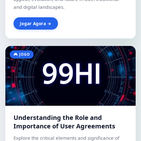
and digital landscapes.
Jogar Agora →
🎮 JOGO
Understanding the Role and
Importance of User Agreements
Explore the critical elements and significance of