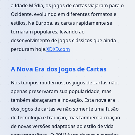
a Idade Média, os jogos de cartas viajaram para o
Ocidente, evoluindo em diferentes formatos e
estilos. Na Europa, as cartas rapidamente se
tornaram populares, levando ao
desenvolvimento de jogos clássicos que ainda
perduram hoje.
XDXD.com
A Nova Era dos Jogos de Cartas
Nos tempos modernos, os jogos de cartas não
apenas preservaram sua popularidade, mas
também abraçaram a inovação. Esta nova era
dos jogos de cartas vê não somente uma fusão
de tecnologia e tradição, mas também a criação
de novas versões adaptadas ao estilo de vida