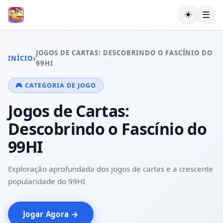
☀️
☰
INÍCIO
JOGOS DE CARTAS
JOGOS DE CARTAS: DESCOBRINDO O FASCÍNIO DO
›
INÍCIO
CASSINO AO VIVO
99HI
BACARÁ ONLINE
🎮 CATEGORIA DE JOGO
JOGOS DE BINGO
USER AGREEMENT
Jogos de Cartas:
INDUSTRY NEWS
Descobrindo o Fascínio do
99HI
Exploração aprofundada dos jogos de cartas e a crescente
popularidade do 99HI
Jogar Agora →