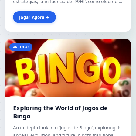
estrategias, la influencia de '99HI', cómo elegir el
mejor casino, y las medidas de seguridad
necesarias para jugar de forma responsable.
Jogar Agora →
🎮 JOGO
Exploring the World of Jogos de
Bingo
An in-depth look into 'Jogos de Bingo', exploring its
appeal, evolution, and future in both traditional